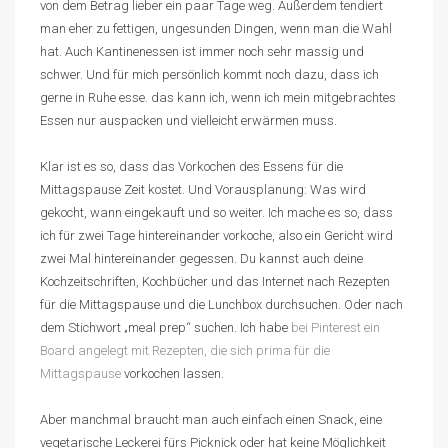
von dem Betrag lieber ein paar Tage weg. Außerdem tendiert
man eher zu fettigen, ungesunden Dingen, wenn man die Wahl
hat. Auch Kantinenessen ist immer noch sehr massig und
schwer. Und für mich persönlich kommt noch dazu, dass ich
gerne in Ruhe esse. das kann ich, wenn ich mein mitgebrachtes
Essen nur auspacken und vielleicht erwärmen muss.
Klar ist es so, dass das Vorkochen des Essens für die
Mittagspause Zeit kostet. Und Vorausplanung: Was wird
gekocht, wann eingekauft und so weiter. Ich mache es so, dass
ich für zwei Tage hintereinander vorkoche, also ein Gericht wird
zwei Mal hintereinander gegessen. Du kannst auch deine
Kochzeitschriften, Kochbücher und das Internet nach Rezepten
für die Mittagspause und die Lunchbox durchsuchen. Oder nach
dem Stichwort „meal prep“ suchen. Ich habe
bei Pinterest ein
Board angelegt mit Rezepten, die sich prima für die
Mittagspause
vorkochen lassen.
Aber manchmal braucht man auch einfach einen Snack, eine
vegetarische Leckerei fürs Picknick oder hat keine Möglichkeit