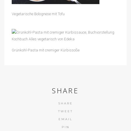
Vegetarische Bolognese mit Tofu
Grünkohl-Pasta mit cremiger Kürbissoße
SHARE
SHARE
TWEET
EMAIL
PIN