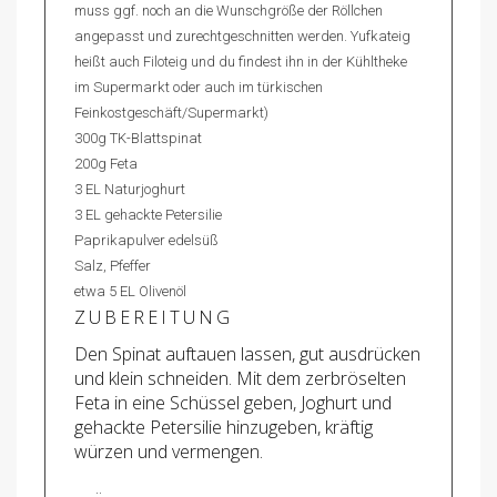
muss ggf. noch an die Wunschgröße der Röllchen
angepasst und zurechtgeschnitten werden. Yufkateig
heißt auch Filoteig und du findest ihn in der Kühltheke
im Supermarkt oder auch im türkischen
Feinkostgeschäft/Supermarkt)
300g TK-Blattspinat
200g Feta
3 EL Naturjoghurt
3 EL gehackte Petersilie
Paprikapulver edelsüß
Salz, Pfeffer
etwa 5 EL Olivenöl
ZUBEREITUNG
Den Spinat auftauen lassen, gut ausdrücken
und klein schneiden. Mit dem zerbröselten
Feta in eine Schüssel geben, Joghurt und
gehackte Petersilie hinzugeben, kräftig
würzen und vermengen.