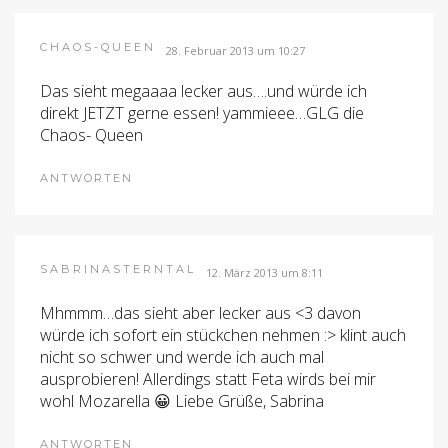
CHAOS-QUEEN
28. Februar 2013 um 10:27
Das sieht megaaaa lecker aus….und würde ich
direkt JETZT gerne essen! yammieee…GLG die
Chaos- Queen
ANTWORTEN
SABRINASTERNTAL
12. März 2013 um 8:11
Mhmmm…das sieht aber lecker aus <3 davon
würde ich sofort ein stückchen nehmen :> klint auch
nicht so schwer und werde ich auch mal
ausprobieren! Allerdings statt Feta wirds bei mir
wohl Mozarella 😀 Liebe Grüße, Sabrina
ANTWORTEN