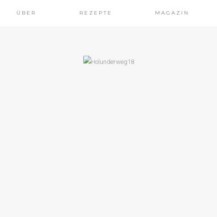
ÜBER
REZEPTE
MAGAZIN
TLICHE REZEPTE
GETARISCHES
HNACHTSMENÜ
2019