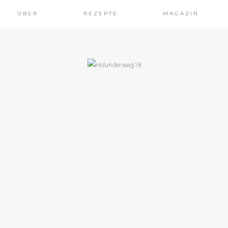
ÜBER
REZEPTE
MAGAZIN
NKE AUS DER KÜCHE
NACHTSPLÄTZCHEN:
 TEIG – DREI
LÄTZCHEN