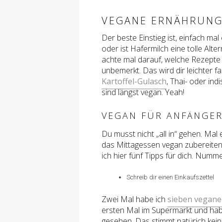
VEGANE ERNÄHRUNG
Der beste Einstieg ist, einfach m
oder ist Hafermilch eine tolle Alt
achte mal darauf, welche Rezepte 
unbemerkt. Das wird dir leichter f
Kartoffel-Gulasch
, Thai- oder ind
sind längst vegan. Yeah!
VEGAN FÜR ANFÄNGER
Du musst nicht „all in“ gehen. Ma
das Mittagessen vegan zubereiten is
ich hier fünf Tipps für dich. Numme
Schreib dir einen Einkaufszettel
Zwei Mal habe ich
sieben vegan
ersten Mal im Supermarkt und habe
gesehen. Das stimmt natürich kein