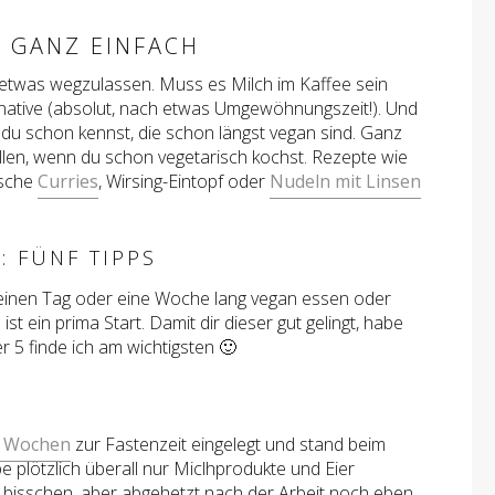
 GANZ EINFACH
al etwas wegzulassen. Muss es Milch im Kaffee sein
ernative (absolut, nach etwas Umgewöhnungszeit!). Und
du schon kennst, die schon längst vegan sind. Ganz
allen, wenn du schon vegetarisch kochst. Rezepte wie
ische
Curries
, Wirsing-Eintopf oder
Nudeln mit Linsen
: FÜNF TIPPS
l einen Tag oder eine Woche lang vegan essen oder
t ein prima Start. Damit dir dieser gut gelingt, habe
r 5 finde ich am wichtigsten 🙂
e Wochen
zur Fastenzeit eingelegt und stand beim
 plötzlich überall nur Miclhprodukte und Eier
 bisschen, aber abgehetzt nach der Arbeit noch eben