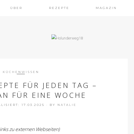
ÜBER
REZEPTE
MAGAZIN
KÜCHENWISSEN
EPTE FÜR JEDEN TAG –
AN FÜR EINE WOCHE
ISIERT: 17.03.2025
·
BY
NATALIE
Links zu externen Webseiten)