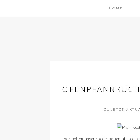
HOME
OFENPFANNKUCHE
ZULETZT AKTUAL
Wir sollten unsere Redensarten überden