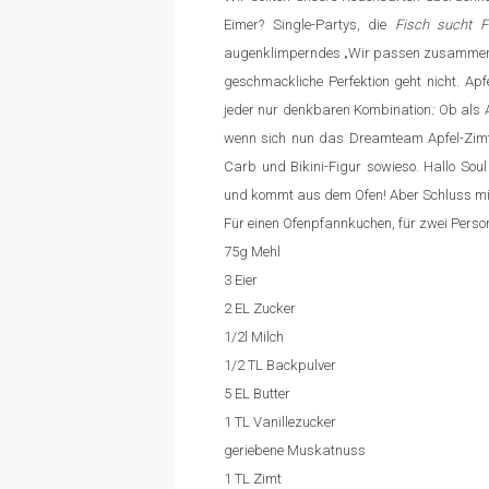
Eimer? Single-Partys, die
Fisch sucht F
augenklimperndes „Wir passen zusammen 
geschmackliche Perfektion geht nicht. Ap
jeder nur denkbaren Kombination
:
Ob
als 
wenn sich nun das Dreamteam Apfel-Zimt i
Carb und Bikini-Figur sowieso. Hallo Soul
und kommt aus dem Ofen! Aber Schluss mit 
Für einen Ofenpfannkuchen, für zwei Person
75g Mehl
3 Eier
2 EL Zucker
1/2l Milch
1/2 TL Backpulver
5 EL Butter
1 TL Vanillezucker
geriebene Muskatnuss
1 TL Zimt