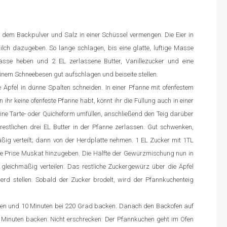
 dem Backpulver und Salz in einer Schüssel vermengen. Die Eier in
lch dazugeben. So lange schlagen, bis eine glatte, luftige Masse
asse heben und 2 EL zerlassene Butter, Vanillezucker und eine
inem Schneebesen gut aufschlagen und beiseite stellen.
 Äpfel in dünne Spalten schneiden. In einer Pfanne mit ofenfestem
n ihr keine ofenfeste Pfanne habt, könnt ihr die Füllung auch in einer
ine Tarte- oder Quicheform umfüllen, anschließend den Teig darüber
restlichen drei EL Butter in der Pfanne zerlassen. Gut schwenken,
äßig verteilt; dann von der Herdplatte nehmen. 1 EL Zucker mit 1TL
che Prise Muskat hinzugeben. Die Hälfte der Gewürzmischung nun in
 gleichmäßig verteilen. Das restliche Zuckergewürz über die Äpfel
rd stellen. Sobald der Zucker brodelt, wird der Pfannkuchenteig
ellen und 10 Minuten bei 220 Grad backen. Danach den Backofen auf
 Minuten backen. Nicht erschrecken: Der Pfannkuchen geht im Ofen