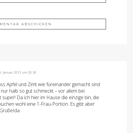
9. Januar 2013 um 20:50
dass Apfel und Zimt wie füreinander gemacht sind
nur halb so gut schmeckt – vor allem bei
super! Da ich hier im Hause die einzige bin, die
nkuchen wohl eine 1-Frau-Portion. Es gibt aber
 GrüßeIda