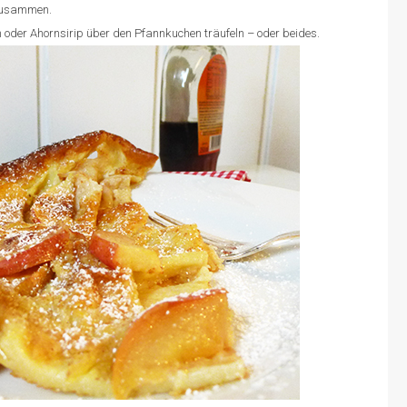
 zusammen.
oder Ahornsirip über den Pfannkuchen träufeln – oder beides.