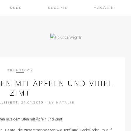
ÜBER
REZEPTE
MAGAZIN
FRÜHSTÜCK
N MIT ÄPFELN UND VIIIEL
ZIMT
ISIERT: 21.01.2019
·
BY
NATALIE
ken. Paare, die zusammenpassen wie Topf und Deckel oder Po auf