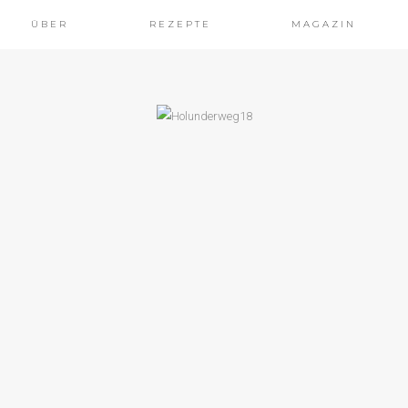
ÜBER
REZEPTE
MAGAZIN
OCHT & SELBSTGEMACHT
TATOUILLE-
GEMÜSE-PESTO