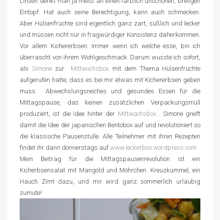
Linsen denkt man ja meist an einen farblich unschönen, breiigen
Eintopf. Hat auch seine Berechtigung, kann auch schmecken.
Aber Hülsenfrüchte sind eigentlich ganz zart, süßlich und lecker
und müssen nicht nur in fragwürdiger Konsistenz daherkommen.
Vor allem Kichererbsen: Immer wenn ich welche esse, bin ich
überrascht von ihrem Wohlgeschmack. Darum wusste ich sofort,
als
Simone
zur
Mittwochsbox
mit dem Thema Hülsenfrüchte
aufgerufen hatte, dass es bei mir etwas mit Kichererbsen geben
muss. Abwechslungsreiches und gesundes Essen für die
Mittagspause, das keinen zusätzlichen Verpackungsmüll
produziert, ist die Idee hinter der
Mittwochsbox
. Simone greift
damit die Idee der japanischen Bentobox auf und revolutioniert so
die klassische Pausenstulle. Alle Teilnehmer mit ihren Rezepten
findet ihr dann donnerstags auf
www.leckerbox.wordpress.com.
Mein Beitrag für die Mittagspausenrevolution ist ein
Kicherbsensalat mit Mangold und Möhrchen. Kreuzkümmel, ein
Hauch Zimt dazu, und mir wird ganz sommerlich urlaubig
zumute!