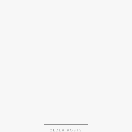
HAUPTGERICHTE
GRÜNKOHL-PASTA MIT CREMIGER
KÜRBISSOSSE
FRÜHLINGSREZEPTE
APFEL-KOHLRABI-SALAT MIT
HALLOUMI
OLDER POSTS