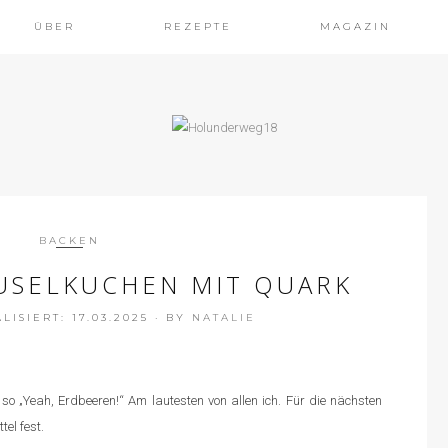
ÜBER
REZEPTE
MAGAZIN
BACKEN
USELKUCHEN MIT QUARK
ISIERT: 17.03.2025
·
BY
NATALIE
e so „Yeah, Erdbeeren!“ Am lautesten von allen ich. Für die nächsten
el fest.