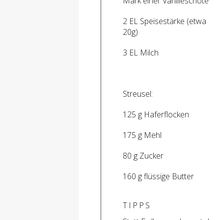
Mark einer Vanilleschote
2 EL Speisestärke (etwa
20g)
3 EL Milch
Streusel:
125 g Haferflocken
175 g Mehl
80 g Zucker
160 g flüssige Butter
TIPPS