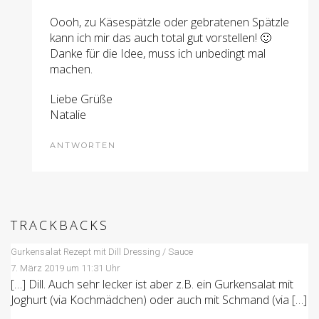
Oooh, zu Käsespätzle oder gebratenen Spätzle
kann ich mir das auch total gut vorstellen! 🙂
Danke für die Idee, muss ich unbedingt mal
machen.
Liebe Grüße
Natalie
ANTWORTEN
TRACKBACKS
Gurkensalat Rezept mit Dill Dressing / Sauce
7. März 2019 um 11:31 Uhr
[…] Dill. Auch sehr lecker ist aber z.B. ein Gurkensalat mit
Joghurt (via Kochmädchen) oder auch mit Schmand (via […]