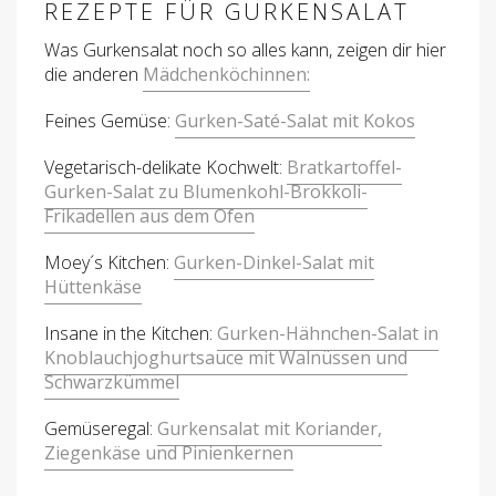
REZEPTE FÜR GURKENSALAT
Was Gurkensalat noch so alles kann, zeigen dir hier
die anderen
Mädchenköchinnen:
Feines Gemüse:
Gurken-Saté-Salat mit Kokos
Vegetarisch-delikate Kochwelt:
Bratkartoffel-
Gurken-Salat zu Blumenkohl-Brokkoli-
Frikadellen aus dem Ofen
Moey´s Kitchen:
Gurken-Dinkel-Salat mit
Hüttenkäse
Insane in the Kitchen:
Gurken-Hähnchen-Salat in
Knoblauchjoghurtsauce mit Walnüssen und
Schwarzkümmel
Gemüseregal:
Gurkensalat mit Koriander,
Ziegenkäse und Pinienkernen