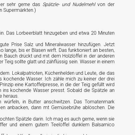
mer sehr gerne das
Spätzle- und Nudelmehl
von der
ten Supermärkten.)
ein. Das Lorbeerblatt hinzugeben und etwa 20 Minuten
 gute Prise Salz und Mineralwasser hinzufügen. Jetzt
lange, bis er Blasen wirft. Das funktioniert an besten,
 Bauch drückt und mit dem Holzlöffel in der anderen
er Teig sollte glatt und zähflüssig sein. Wasser in einem
dern. Lokalpatrioten, Küchenhelden und Leute, die das
s kochende Wasser. Ich zähle mich zu keiner der drei
nzip eine Kartoffelpresse, in die der Teig gefüllt wird
n ins kochende Wasser presst. Sobald die Spätzle an
e heraus.
n würfeln, in Butter anschwitzen. Das Tomatenmark
den anbacken, dann mt Gemüsebrühe ablöschen. Die
kochten Spätzle darin. Ich mag es auch gerne, wenn sie
effer und einem gutem Teelöffel dunklem Balsamico