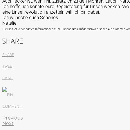
Auch lecker ist, wenn ihr, zusätzlich zu den Möhren, Lauch, Karto
Ich hoffe, ich konnte eure Begeisterung für Linsen wecken. Wo i
eine Linsenrevolution anzetteln will, ich bin dabei.
Ich wünsche euch Schönes
Natalie
P.S.: Die hier verwendeten Informationen zum Linsenanbau auf der Schwäbischen Alb stammen vo
SHARE
SHARE
TWEET
EMAIL
PIN
COMMENT
Previous
Next