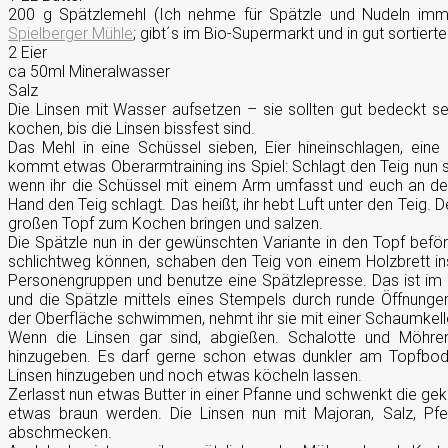
200 g Spätzlemehl (Ich nehme für Spätzle und Nudeln im
Spielberger Mühle
; gibt´s im Bio-Supermarkt und in gut sortier
2 Eier
ca 50ml Mineralwasser
Salz
Die Linsen mit Wasser aufsetzen – sie sollten gut bedeckt s
kochen, bis die Linsen bissfest sind.
Das Mehl in eine Schüssel sieben, Eier hineinschlagen, eine
kommt etwas Oberarmtraining ins Spiel: Schlagt den Teig nun so 
wenn ihr die Schüssel mit einem Arm umfasst und euch an den
Hand den Teig schlagt. Das heißt, ihr hebt Luft unter den Teig. D
großen Topf zum Kochen bringen und salzen.
Die Spätzle nun in der gewünschten Variante in den Topf beför
schlichtweg können, schaben den Teig von einem Holzbrett in
Personengruppen und benutze eine Spätzlepresse. Das ist im Pri
und die Spätzle mittels eines Stempels durch runde Öffnunge
der Oberfläche schwimmen, nehmt ihr sie mit einer Schaumkell
Wenn die Linsen gar sind, abgießen. Schalotte und Möhre
hinzugeben. Es darf gerne schon etwas dunkler am Topfbo
Linsen hinzugeben und noch etwas köcheln lassen.
Zerlasst nun etwas Butter in einer Pfanne und schwenkt die ge
etwas braun werden. Die Linsen nun mit Majoran, Salz, Pf
abschmecken.