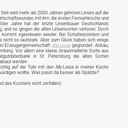
Seit weit mehr als 2000 Jahren gehören Linsen auf die
rtschaftswunder, mit ihm die ersten Fernsehköche und
50er Jahre hat der letzte Linsenbauer Deutschlands
, und so gingen die alten Linsensorten verloren. Doch
es kommt irgendwann wieder. Bei Schulterpolstern und
icht so lautstark. Aber zum Glück haben sich einige
Bio-Erzeugergemeinschaft
Alb-Leisa
gegründet. Anbau,
emberg. Vor allem eine kleine, braunmellierte Sorte aus
tgutdatenbank in St. Petersburg die alten Sorten
ebaut werden.
htig auf die Tüte mit den Alb-Leisa in meiner Küche
würdigen wollte. Was passt da besser als Spätzle?
d des Kochens nicht zerfallen)