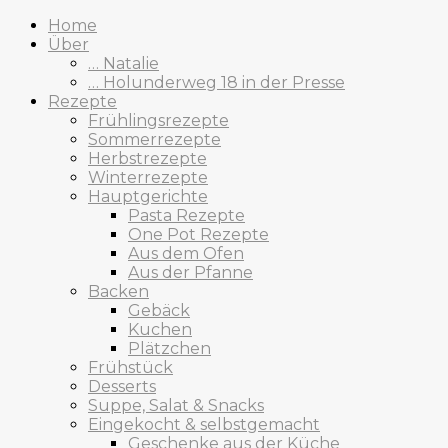
Home
Über
… Natalie
… Holunderweg 18 in der Presse
Rezepte
Frühlingsrezepte
Sommerrezepte
Herbstrezepte
Winterrezepte
Hauptgerichte
Pasta Rezepte
One Pot Rezepte
Aus dem Ofen
Aus der Pfanne
Backen
Gebäck
Kuchen
Plätzchen
Frühstück
Desserts
Suppe, Salat & Snacks
Eingekocht & selbstgemacht
Geschenke aus der Küche