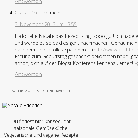
Antworten
meint
Clara OnLine
3. November 2013 um 13:55
Hallo liebe Natalie,das Rezept klingt sooo gut! Ich ha
und werde es so bald es geht nachmachen. Genau mein 
nachdem ich ein tolles Spätzlebrett (
http://www.kochfor
Freund zum Geburtstag geschenkt bekommen habe (gaaan
schon, dich auf der Blogst Konferenz kennenzulernen! :
Antworten
WILLKOMMEN IM HOLUNDERWEG 18
Du findest hier konsequent
saisonale Gemüseküche.
Vegetarische und vegane Rezepte