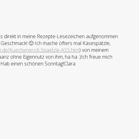
be es direkt in meine Rezepte-Lesezeichen aufgenommen
Geschmack! 🙂 Ich mache öfters mal Käsespätzle,
m.de/Kuechenprofi-Spaetzle-ASS.htm
) von meinem
z ohne Eigennutz von ihm, ha ha :)Ich freue mich
-)Hab einen schönen Sonntag!Clara