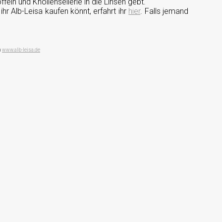
ffeln und Knollensellerie in die Linsen gebt.
hr Alb-Leisa kaufen könnt, erfahrt ihr
hier
. Falls jemand
n
www.alb-leisa.de