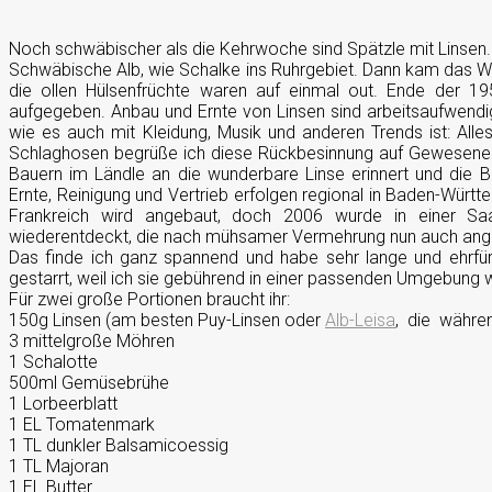
Noch schwäbischer als die Kehrwoche sind Spätzle mit Linsen. 
Schwäbische Alb, wie Schalke ins Ruhrgebiet. Dann kam das Wi
die ollen Hülsenfrüchte waren auf einmal out. Ende der 19
aufgegeben. Anbau und Ernte von Linsen sind arbeitsaufwendig
wie es auch mit Kleidung, Musik und anderen Trends ist: All
Schlaghosen begrüße ich diese Rückbesinnung auf Gewesenes n
Bauern im Ländle an die wunderbare Linse erinnert und die 
Ernte, Reinigung und Vertrieb erfolgen regional in Baden-Württ
Frankreich wird angebaut, doch 2006 wurde in einer Saa
wiederentdeckt, die nach mühsamer Vermehrung nun auch ang
Das finde ich ganz spannend und habe sehr lange und ehrfürc
gestarrt, weil ich sie gebührend in einer passenden Umgebung 
Für zwei große Portionen braucht ihr:
150g Linsen (am besten Puy-Linsen oder
Alb-Leisa
, die währen
3 mittelgroße Möhren
1 Schalotte
500ml Gemüsebrühe
1 Lorbeerblatt
1 EL Tomatenmark
1 TL dunkler Balsamicoessig
1 TL Majoran
1 EL Butter