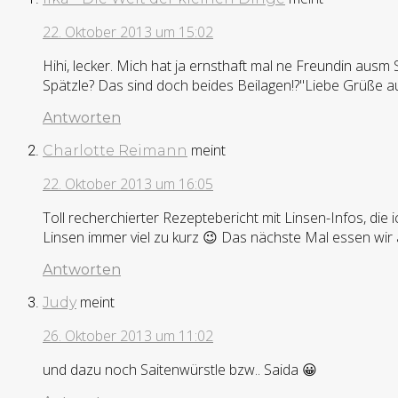
22. Oktober 2013 um 15:02
Hihi, lecker. Mich hat ja ernsthaft mal ne Freundin aus
Spätzle? Das sind doch beides Beilagen!?"Liebe Grüße 
Antworten
meint
Charlotte Reimann
22. Oktober 2013 um 16:05
Toll recherchierter Rezeptebericht mit Linsen-Infos, di
Linsen immer viel zu kurz 😉 Das nächste Mal essen wir 
Antworten
meint
Judy
26. Oktober 2013 um 11:02
und dazu noch Saitenwürstle bzw.. Saida 😀