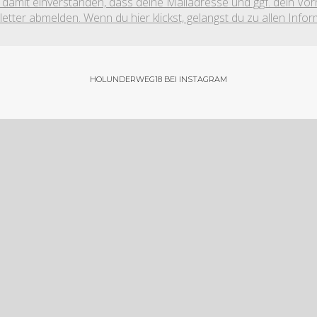
ch damit einverstanden, dass deine Mailadresse und ggf. dein 
letter abmelden. Wenn du hier klickst, gelangst du zu allen In
HOLUNDERWEG18 BEI INSTAGRAM