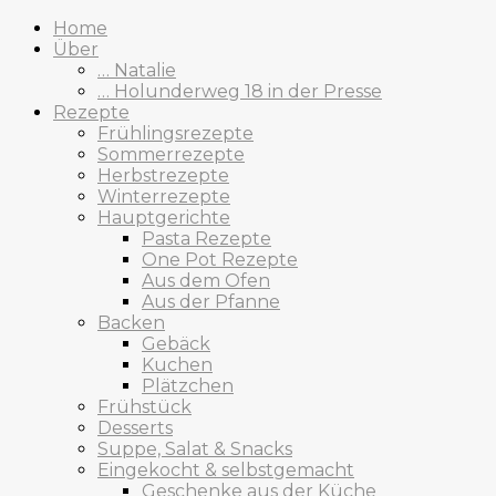
Home
Über
… Natalie
… Holunderweg 18 in der Presse
Rezepte
Frühlingsrezepte
Sommerrezepte
Herbstrezepte
Winterrezepte
Hauptgerichte
Pasta Rezepte
One Pot Rezepte
Aus dem Ofen
Aus der Pfanne
Backen
Gebäck
Kuchen
Plätzchen
Frühstück
Desserts
Suppe, Salat & Snacks
Eingekocht & selbstgemacht
Geschenke aus der Küche