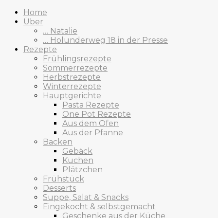
Home
Über
… Natalie
… Holunderweg 18 in der Presse
Rezepte
Frühlingsrezepte
Sommerrezepte
Herbstrezepte
Winterrezepte
Hauptgerichte
Pasta Rezepte
One Pot Rezepte
Aus dem Ofen
Aus der Pfanne
Backen
Gebäck
Kuchen
Plätzchen
Frühstück
Desserts
Suppe, Salat & Snacks
Eingekocht & selbstgemacht
Geschenke aus der Küche