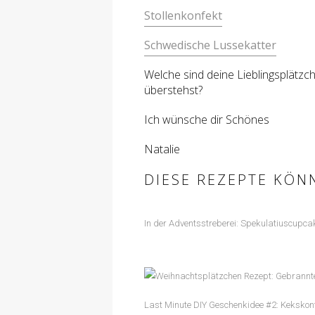
Stollenkonfekt
Schwedische Lussekatter
Welche sind deine Lieblingsplätzc
überstehst?
Ich wünsche dir Schönes
Natalie
DIESE REZEPTE KÖN
In der Adventsstreberei: Spekulatiuscupca
Last Minute DIY Geschenkidee #2: Kekskon