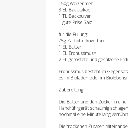
150g Weizenmehl
3 EL Backkakao
1 TL Backpulver
1 gute Prise Salz
für die Füllung:
75g Zartbitterkuvertüre
1 EL Butter
1 EL Erdnussmus*
2 EL geröstete und gesalzene Er
Erdnussmus besteht im Gegensatz 
es im Bioladen oder im Biolebensm
Zubereitung
Die Butter und den Zucker in ein
Handrührgerät schaumig schlagen
nochmal eine Minute lang verrühr
Die trockenen Zutaten miteinande