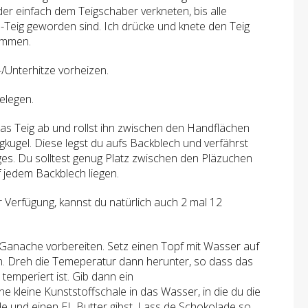
r einfach dem Teigschaber verkneten, bis alle
Teig geworden sind. Ich drücke und knete den Teig
ammen.
Unterhitze vorheizen.
elegen.
as Teig ab und rollst ihn zwischen den Handflächen
kugel. Diese legst du aufs Backblech und verfährst
ges. Du solltest genug Platz zwischen den Pläzuchen
 jedem Backblech liegen.
 Verfügung, kannst du natürlich auch 2 mal 12
 Ganache vorbereiten. Setz einen Topf mit Wasser auf
. Dreh die Temeperatur dann herunter, so dass das
emperiert ist. Gib dann ein
e kleine Kunststoffschale in das Wasser, in die du die
e und einen EL Butter gibst. Lass de Schokolade so