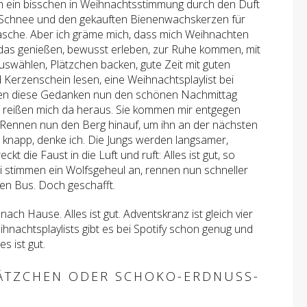
ch ein bisschen in Weihnachtsstimmung durch den Duft
Schnee und den gekauften Bienenwachskerzen für
asche. Aber ich gräme mich, dass mich Weihnachten
das genießen, bewusst erleben, zur Ruhe kommen, mit
wählen, Plätzchen backen, gute Zeit mit guten
Kerzenschein lesen, eine Weihnachtsplaylist bei
ohen diese Gedanken nun den schönen Nachmittag
s reißen mich da heraus. Sie kommen mir entgegen
 Rennen nun den Berg hinauf, um ihn an der nächsten
d knapp, denke ich. Die Jungs werden langsamer,
t die Faust in die Luft und ruft: Alles ist gut, so
ei stimmen ein Wolfsgeheul an, rennen nun schneller
en Bus. Doch geschafft.
ach Hause. Alles ist gut. Adventskranz ist gleich vier
eihnachtsplaylists gibt es bei Spotify schon genug und
s ist gut.
ÄTZCHEN ODER SCHOKO-ERDNUSS-