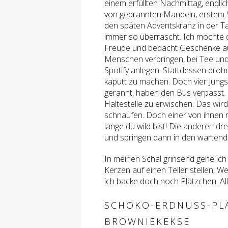
einem erfüllten Nachmittag, endli
von gebrannten Mandeln, erstem 
den späten Adventskranz in der T
immer so überrascht. Ich möchte 
Freude und bedacht Geschenke aus
Menschen verbringen, bei Tee und 
Spotify anlegen. Stattdessen dr
kaputt zu machen. Doch vier Jung
gerannt, haben den Bus verpasst.
Haltestelle zu erwischen. Das wir
schnaufen. Doch einer von ihnen reck
lange du wild bist! Die anderen dr
und springen dann in den wartend
In meinen Schal grinsend gehe ich n
Kerzen auf einen Teller stellen, W
ich backe doch noch Plätzchen. Alle
SCHOKO-ERDNUSS-PL
BROWNIEKEKSE