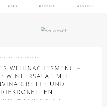
ÜBER
REZEPTE
MAGAZIN
PPE, SALAT & SNACKS
ES WEIHNACHTSMENÜ –
E: WINTERSALAT MIT
VINAIGRETTE UND
ERIEKROKETTEN
ISIERT: 06.10.2017
·
BY
NATALIE