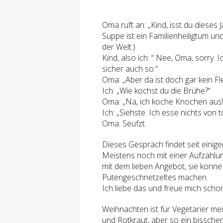
Oma ruft an: „Kind, isst du diese
Suppe ist ein Familienheiligtum und
der Welt.)
Kind, also ich: “ Nee, Oma, sorry. 
sicher auch so.“
Oma: „Aber da ist doch gar kein Fle
Ich: „Wie kochst du die Brühe?“
Oma: „Na, ich koche Knochen aus!
Ich: „Siehste. Ich esse nichts von t
Oma: Seufzt.
Dieses Gespräch findet seit einig
Meistens noch mit einer Aufzählu
mit dem lieben Angebot, sie könne
Putengeschnetzeltes machen.
Ich liebe das und freue mich scho
Weihnachten ist für Vegetarier mei
und Rotkraut, aber so ein bissche