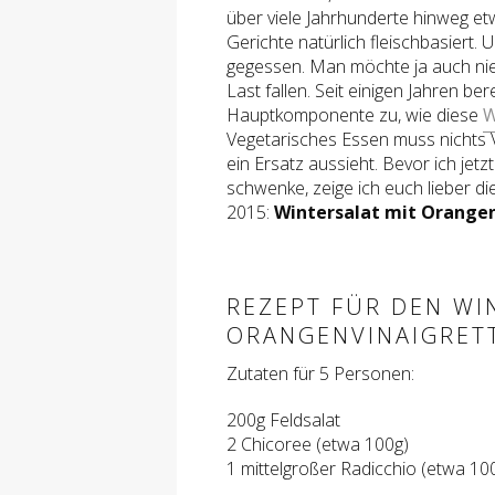
über viele Jahrhunderte hinweg et
Gerichte natürlich fleischbasiert.
gegessen. Man möchte ja auch ni
Last fallen. Seit einigen Jahren be
Hauptkomponente zu, wie diese
W
Vegetarisches Essen muss nichts 
ein Ersatz aussieht. Bevor ich jet
schwenke, zeige ich euch lieber 
2015:
Wintersalat mit Orangen
REZEPT FÜR DEN WI
ORANGENVINAIGRET
Zutaten für 5 Personen:
200g Feldsalat
2 Chicoree (etwa 100g)
1 mittelgroßer Radicchio (etwa 10