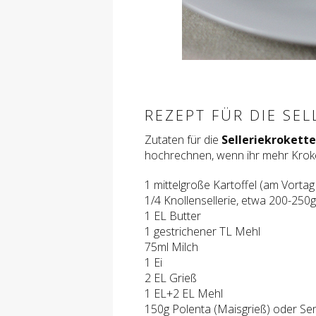
REZEPT FÜR DIE SE
Zutaten für die
Selleriekrokett
hochrechnen, wenn ihr mehr Krok
1 mittelgroße Kartoffel (am Vortag
1/4 Knollensellerie, etwa 200-250g
1 EL Butter
1 gestrichener TL Mehl
75ml Milch
1 Ei
2 EL Grieß
1 EL+2 EL Mehl
150g Polenta (Maisgrieß) oder S