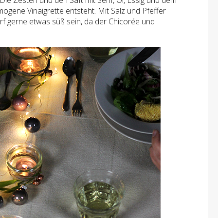
ie Zesten und den Saft mit Senf, Öl, Essig und dem
mogene Vinaigrette entsteht. Mit Salz und Pfeffer
f gerne etwas süß sein, da der Chicorée und