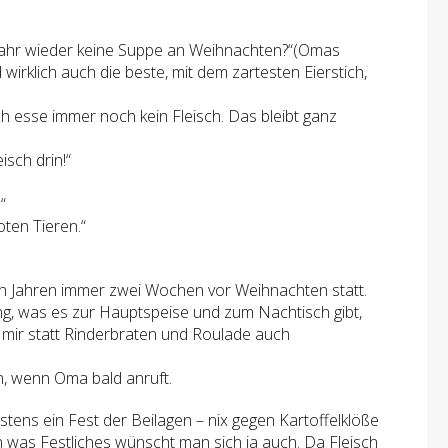
s Jahr wieder keine Suppe an Weihnachten?“(Omas
 wirklich auch die beste, mit dem zartesten Eierstich,
Ich esse immer noch kein Fleisch. Das bleibt ganz
isch drin!“
“
oten Tieren.“
en Jahren immer zwei Wochen vor Weihnachten statt.
ng, was es zur Hauptspeise und zum Nachtisch gibt,
 mir statt Rinderbraten und Roulade auch
n, wenn Oma bald anruft.
stens ein Fest der Beilagen – nix gegen Kartoffelklöße
n was Festliches wünscht man sich ja auch. Da Fleisch