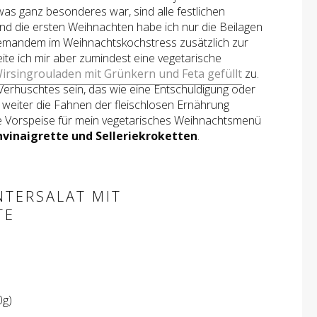
was ganz besonderes war, sind alle festlichen
 Und die ersten Weihnachten habe ich nur die Beilagen
emandem im Weihnachtskochstress zusätzlich zur
reite ich mir aber zumindest eine vegetarische
irsingrouladen mit Grünkern und Feta gefüllt
zu.
Verhuschtes sein, das wie eine Entschuldigung oder
zt weiter die Fahnen der fleischlosen Ernährung
die Vorspeise für mein vegetarisches Weihnachtsmenü
vinaigrette und Selleriekroketten
.
NTERSALAT MIT
TE
0g)