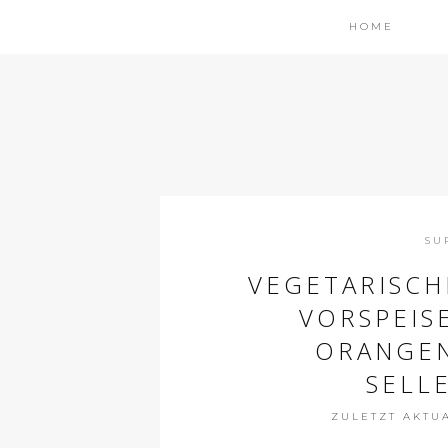
HOME
SU
VEGETARISCH
VORSPEIS
ORANGEN
SELL
ZULETZT AKTUAL