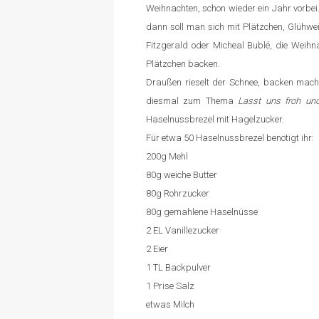
Weihnachten, schon wieder ein Jahr vorbe
dann soll man sich mit Plätzchen, Glühwei
Fitzgerald oder Micheal Bublé, die Weihn
Plätzchen backen.
Draußen rieselt der Schnee, backen mac
diesmal zum Thema
Lasst uns froh und
Haselnussbrezel mit Hagelzucker.
Für etwa 50 Haselnussbrezel benötigt ihr:
200g Mehl
80g weiche Butter
80g Rohrzucker
80g gemahlene Haselnüsse
2 EL Vanillezucker
2 Eier
1 TL Backpulver
1 Prise Salz
etwas Milch