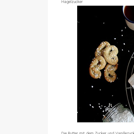
Hagelzucker
Die Butter mit dem Zucker und Vanillezuck