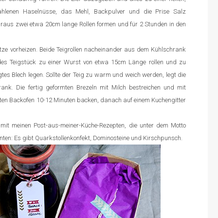
hlenen Haselnüsse, das Mehl, Backpulver und die Prise Salz
 Daraus zwei etwa 20cm lange Rollen formen und für 2 Stunden in den
ze vorheizen. Beide Teigrollen nacheinander aus dem Kühlschrank
des Teigstück zu einer Wurst von etwa 15cm Länge rollen und zu
gtes Blech legen. Sollte der Teig zu warm und weich werden, legt die
ank. Die fertig geformten Brezeln mit Milch bestreichen und mit
ten Backofen 10-12 Minuten backen, danach auf einem Kuchengitter
mit meinen Post-aus-meiner-Küche-Rezepten, die unter dem Motto
ten: Es gibt Quarkstollenkonfekt, Dominosteine und Kirschpunsch.