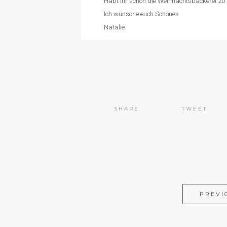
Habt ihr schon die Weihnachtsbäckerei 2
Ich wünsche euch Schönes
Natalie
SHARE
TWEET
PREVI