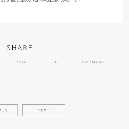
013 eröffnet und/oder PamK-Päckchen bekommen?
SHARE
EMAIL
PIN
COMMENT
OUS
NEXT