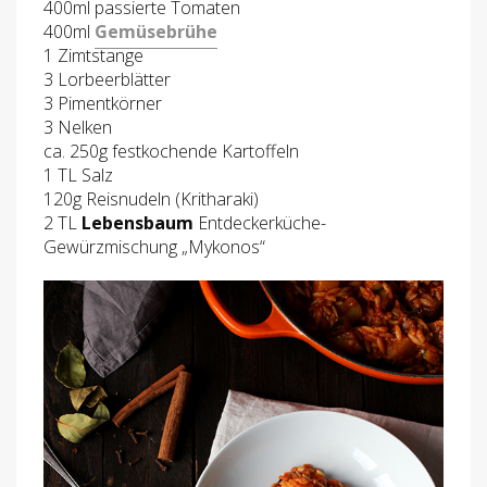
400ml passierte Tomaten
400ml
Gemüsebrühe
1 Zimtstange
3 Lorbeerblätter
3 Pimentkörner
3 Nelken
ca. 250g festkochende Kartoffeln
1 TL Salz
120g Reisnudeln (Kritharaki)
2 TL
Lebensbaum
Entdeckerküche-
Gewürzmischung „Mykonos“