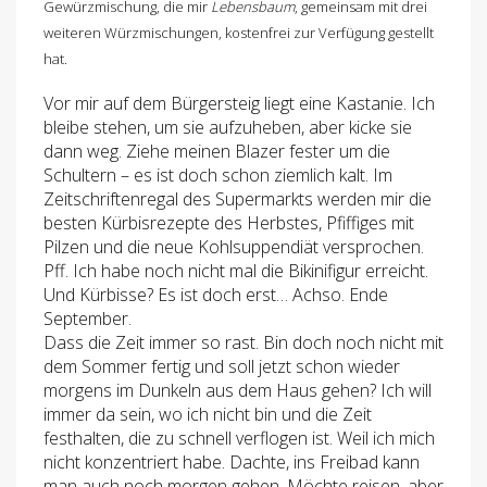
Gewürzmischung, die mir
Lebensbaum
, gemeinsam mit drei
weiteren Würzmischungen, kostenfrei zur Verfügung gestellt
hat.
Vor mir auf dem Bürgersteig liegt eine Kastanie. Ich
bleibe stehen, um sie aufzuheben, aber kicke sie
dann weg. Ziehe meinen Blazer fester um die
Schultern – es ist doch schon ziemlich kalt. Im
Zeitschriftenregal des Supermarkts werden mir die
besten Kürbisrezepte des Herbstes, Pfiffiges mit
Pilzen und die neue Kohlsuppendiät versprochen.
Pff. Ich habe noch nicht mal die Bikinifigur erreicht.
Und Kürbisse? Es ist doch erst… Achso. Ende
September.
Dass die Zeit immer so rast. Bin doch noch nicht mit
dem Sommer fertig und soll jetzt schon wieder
morgens im Dunkeln aus dem Haus gehen? Ich will
immer da sein, wo ich nicht bin und die Zeit
festhalten, die zu schnell verflogen ist. Weil ich mich
nicht konzentriert habe. Dachte, ins Freibad kann
man auch noch morgen gehen. Möchte reisen, aber