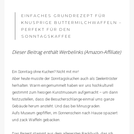
EINFACHES GRUNDREZEPT FÜR
KNUSPRIGE BUTTERMILCHWAFFELN –
PERFEKT FÜR DEN
SONNTAGSKAFFEE
Dieser Beitrag enthält Werbelinks (Amazon-Affiliate)
Ein Sonntag ohne Kuchen? Nicht mit mir!
Aber heute musste der Sonntagskuchen auch als Seelentröster
herhalten: Warm eingemummelt haben wir uns hochkulturell
gestimmt zum hiesigen Kunstmuseum aufgemacht – um dann
festzustellen, dass die Besucherschlange einmal ums ganze
Gebäude herum ansteht. Und das bei Minusgraden.
Aufs Museum gepfiffen, im Sonnenschein nach Hause spaziert
und zack Waffeln gebacken.
Das Rezept stammt aus dem allerersten Backbuch, das ich