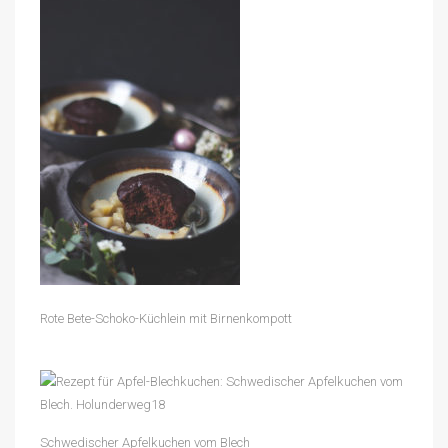
Rote Bete-Schoko-Küchlein mit Birnenkompott
Schwedischer Apfelkuchen vom Blech