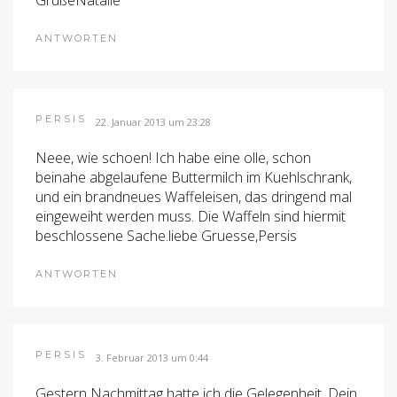
GrüßeNatalie
ANTWORTEN
PERSIS
22. Januar 2013 um 23:28
Neee, wie schoen! Ich habe eine olle, schon
beinahe abgelaufene Buttermilch im Kuehlschrank,
und ein brandneues Waffeleisen, das dringend mal
eingeweiht werden muss. Die Waffeln sind hiermit
beschlossene Sache.liebe Gruesse,Persis
ANTWORTEN
PERSIS
3. Februar 2013 um 0:44
Gestern Nachmittag hatte ich die Gelegenheit, Dein