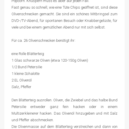
Popcorn. Knuspern muss es aber auf jeden Fall.
Fast genau so schnell, wie eine Tüte Chips geöffnet ist, sind diese
Olivenschnecken gemacht. Sie sind ein schönes Mitbringsel zum
DVD-/TV-Abend, für spontanen Besuch oder Knabbergelüste, für
viele und bei einem gemütlichen Abend nur mit sich selbst.
Für ca. 26 Olivenschnecken benötigt ihr:
eine Rolle Blätterteig
1 Glas schwarze Oliven (etwa 120-150g Oliven)
1/2 Bund Petersilie
1 kleine Schalotte
2 EL Olivenöl
Salz, Pfeffer
Den Blätterteig ausrollen. Oliven, die Zwiebel und das halbe Bund
Petersilie entweder ganz fein hacken oder in einem
Multizerkleinerer hacken. Das Olivenöl hinzugeben und mit Salz
und Pfeffer abschmecken.
Die Olivenmasse auf dem Blätterteig verstreichen und dann von