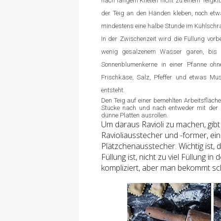
nach langem Kneten nicht zu einem Teigkl
der Teig an den Händen kleben, noch etwa
mindestens eine halbe Stunde im Kühlschr
In der Zwischenzeit wird die Füllung vorbe
wenig gesalzenem Wasser garen, bis s
Sonnenblumenkerne in einer Pfanne ohn
Frischkäse, Salz, Pfeffer und etwas Mu
entsteht.
Den Teig auf einer bemehlten Arbeitsfläch
Stücke nach und nach entweder mit der 
dünne Platten ausrollen.
Um daraus Ravioli zu machen, gibt 
Ravioliausstecher und -former, ei
Plätzchenausstecher. Wichtig ist, 
Füllung ist, nicht zu viel Füllung in
kompliziert, aber man bekommt sch