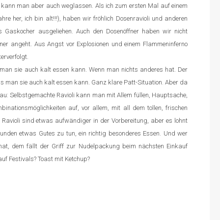
 kann man aber auch weglassen. Als ich zum ersten Mal auf einem
re her, ich bin alt!!!), haben wir fröhlich Dosenravioli und anderen
Gaskocher ausgeliehen. Auch den Dosenöffner haben wir nicht
ner angeht. Aus Angst vor Explosionen und einem Flammeninferno
rverfolgt.
ss man sie auch kalt essen kann. Wenn man nichts anderes hat. Der
ass man sie auch kalt essen kann. Ganz klare Patt-Situation. Aber da
u: Selbstgemachte Ravioli kann man mit Allem füllen, Hauptsache,
binationsmöglichkeiten auf, vor allem, mit all dem tollen, frischen
violi sind etwas aufwändiger in der Vorbereitung, aber es lohnt
eunden etwas Gutes zu tun, ein richtig besonderes Essen. Und wer
at, dem fällt der Griff zur Nudelpackung beim nächsten Einkauf
auf Festivals? Toast mit Ketchup?