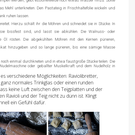
umpen werden, gebt esslöffelweise noch etwas Wasser hinzu. Sollte
s Mehl unterkneten. Den Pastateig in Frischhaltefolie wickeln und
ank ruhen lassen.
reitet. Hierzu schält ihr die Möhren und schneidet sie in Stücke. In
ie bissfest sind, und lasst sie abkühlen. Die Walnuss- oder
e Öl rösten. Die abgekühlten Möhren mit den Kernen pürieren,
skat hinzugeben und so lange pürieren, bis eine sämige Masse
e noch einmal durchkneten und in etwa faustgroße Stücke teilen. Die
Nudelmaschine oder geballter Muskelkraft und dem Nudelholz in
es verschiedene Möglichkeiten: Raviolibretter,
n ganz normales Trinkglas oder einen runden
dass keine Luft zwischen den Teigplatten und der
 den Ravioli und der Teig nicht zu dünn ist. Klingt
nell ein Gefühl dafür.