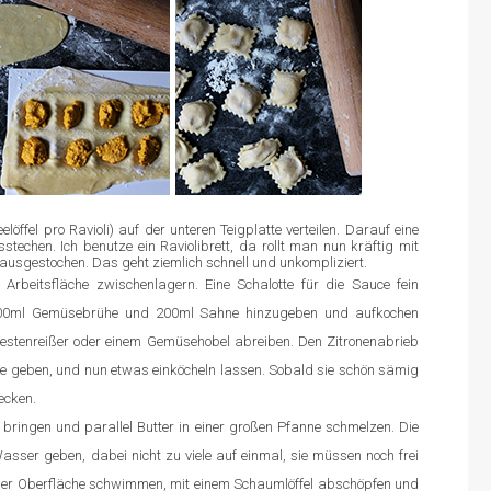
öffel pro Ravioli) auf der unteren Teigplatte verteilen. Darauf eine
sstechen. Ich benutze ein Raviolibrett, da rollt man nun kräftig mit
ausgestochen. Das geht ziemlich schnell und unkompliziert.
Arbeitsfläche zwischenlagern. Eine Schalotte für die Sauce fein
 100ml Gemüsebrühe und 200ml Sahne hinzugeben und aufkochen
 Zestenreißer oder einem Gemüsehobel abreiben. Den Zitronenabrieb
ce geben, und nun etwas einköcheln lassen. Sobald sie schön sämig
ecken.
ringen und parallel Butter in einer großen Pfanne schmelzen. Die
sser geben, dabei nicht zu viele auf einmal, sie müssen noch frei
er Oberfläche schwimmen, mit einem Schaumlöffel abschöpfen und