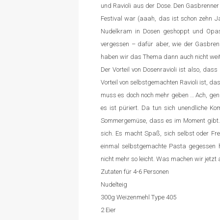
und Ravioli aus der Dose. Den Gasbrenner
Festival war (aaah, das ist schon zehn Jah
Nudelkram in Dosen geshoppt und Opas 
vergessen – dafür aber, wie der Gasbren
haben wir das Thema dann auch nicht weite
Der Vorteil von Dosenravioli ist also, da
Vorteil von selbstgemachten Ravioli ist, d
muss es doch noch mehr geben … Ach, gena
es ist püriert. Da tun sich unendliche Kom
Sommergemüse, dass es im Moment gibt. Ra
sich. Es macht Spaß, sich selbst oder Fr
einmal selbstgemachte Pasta gegessen h
nicht mehr so leicht. Was machen wir jetzt 
Zutaten für 4-6 Personen
Nudelteig
300g Weizenmehl Type 405
2 Eier