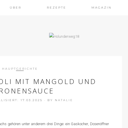
ÜBER
REZEPTE
MAGAZIN
HAUPTGERICHTE
OLI MIT MANGOLD UND
TRONENSAUCE
ISIERT: 17.03.2025
·
BY
NATALIE
chs gehören unter anderem drei Dinge: ein Gaskocher, Dosenöffner