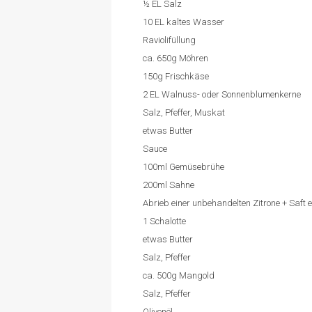
½ EL Salz
10 EL kaltes Wasser
Raviolifüllung
ca. 650g Möhren
150g Frischkäse
2 EL Walnuss- oder Sonnenblumenkerne
Salz, Pfeffer, Muskat
etwas Butter
Sauce
100ml Gemüsebrühe
200ml Sahne
Abrieb einer unbehandelten Zitrone + Saft e
1 Schalotte
etwas Butter
Salz, Pfeffer
ca. 500g Mangold
Salz, Pfeffer
Olivenöl