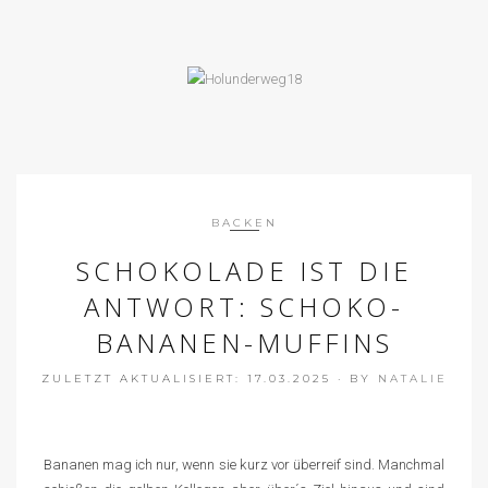
BACKEN
SCHOKOLADE IST DIE
ANTWORT: SCHOKO-
BANANEN-MUFFINS
ZULETZT AKTUALISIERT: 17.03.2025
·
BY
NATALIE
Bananen mag ich nur, wenn sie kurz vor überreif sind. Manchmal