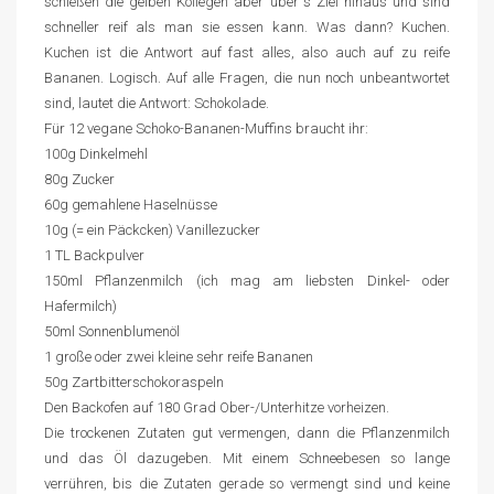
schießen die gelben Kollegen aber über´s Ziel hinaus und sind
schneller reif als man sie essen kann. Was dann? Kuchen.
Kuchen ist die Antwort auf fast alles, also auch auf zu reife
Bananen. Logisch. Auf alle Fragen, die nun noch unbeantwortet
sind, lautet die Antwort: Schokolade.
Für 12 vegane Schoko-Bananen-Muffins braucht ihr:
100g Dinkelmehl
80g Zucker
60g gemahlene Haselnüsse
10g (= ein Päckcken) Vanillezucker
1 TL Backpulver
150ml Pflanzenmilch (ich mag am liebsten Dinkel- oder
Hafermilch)
50ml Sonnenblumenöl
1 große oder zwei kleine sehr reife Bananen
50g Zartbitterschokoraspeln
Den Backofen auf 180 Grad Ober-/Unterhitze vorheizen.
Die trockenen Zutaten gut vermengen, dann die Pflanzenmilch
und das Öl dazugeben. Mit einem Schneebesen so lange
verrühren, bis die Zutaten gerade so vermengt sind und keine