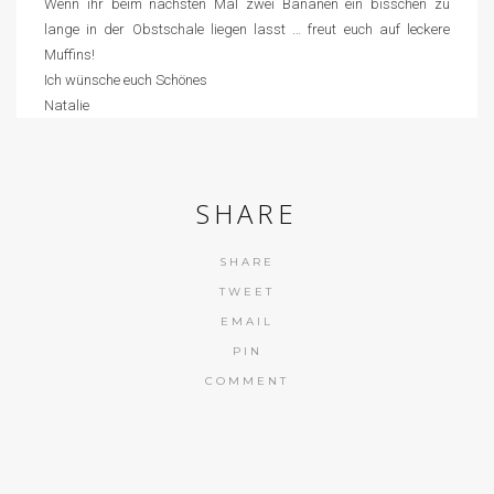
Wenn ihr beim nächsten Mal zwei Bananen ein bisschen zu
lange in der Obstschale liegen lasst … freut euch auf leckere
Muffins!
Ich wünsche euch Schönes
Natalie
SHARE
SHARE
TWEET
EMAIL
PIN
COMMENT