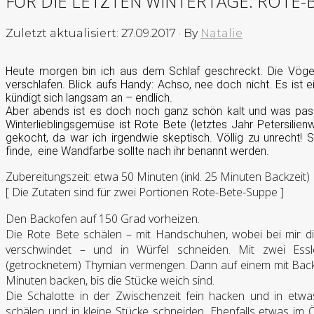
FÜR DIE LETZTEN WINTERTAGE: ROTE-
Zuletzt aktualisiert: 27.09.2017
·
By
Natalie
Heute morgen bin ich aus dem Schlaf geschreckt. Die Vögel
verschlafen. Blick aufs Handy: Achso, nee doch nicht. Es ist ei
kündigt sich langsam an – endlich.
Aber abends ist es doch noch ganz schön kalt und was pass
Winterlieblingsgemüse ist Rote Bete (letztes Jahr Petersilien
gekocht, da war ich irgendwie skeptisch. Völlig zu unrecht!
finde, eine Wandfarbe sollte nach ihr benannt werden.
Zubereitungszeit: etwa 50 Minuten (inkl. 25 Minuten Backzeit)
[ Die Zutaten sind für zwei Portionen Rote-Bete-Suppe ]
Den Backofen auf 150 Grad vorheizen.
Die Rote Bete schälen – mit Handschuhen, wobei bei mir 
verschwindet – und in Würfel schneiden. Mit zwei Esslöf
(getrocknetem) Thymian vermengen. Dann auf einem mit Back
Minuten backen, bis die Stücke weich sind.
Die Schalotte in der Zwischenzeit fein hacken und in etwa
schälen und in kleine Stücke schneiden. Ebenfalls etwas i