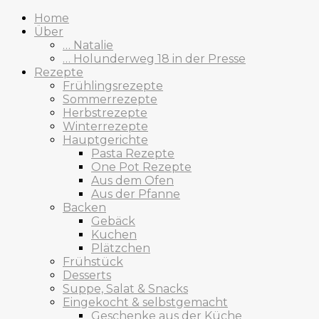
Home
Über
… Natalie
… Holunderweg 18 in der Presse
Rezepte
Frühlingsrezepte
Sommerrezepte
Herbstrezepte
Winterrezepte
Hauptgerichte
Pasta Rezepte
One Pot Rezepte
Aus dem Ofen
Aus der Pfanne
Backen
Gebäck
Kuchen
Plätzchen
Frühstück
Desserts
Suppe, Salat & Snacks
Eingekocht & selbstgemacht
Geschenke aus der Küche