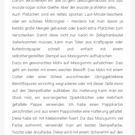
Darum verschenken wir alle so gern Selbstgemachtes und das
wusste sogar schon Goethe. Aber der wusste ja ohnehin alles.
Auch Plätzchen sind ein nettes spontan Last-Minute-Geschenk
oder ein schönes Mitbringsel – meistens hat man davon ja
bereits große Mengen gebacken oder backt extra Plätzchen zum
Verschenken. Damit diese nicht nur nackt im Zellophanbeutel
daherkommen müssen, kann man Tüten aus Kraftpapier oder
Butterbrotpapier schnell und einfach mit einem
selbsthergestellten Stempel aus Moosgummi aufhübschen.
Dazu ein gewünschtes Motiv auf Moosgummi aufzeichnen. Das
geht am besten mit einem weichen Bleistift. Das Motiv mit einem
Cutter oder einer Schere ausschneiden. Übriggebliebene
Bleistiftspuren vorsichtig wegradieren oder mit dieser Seite dann
auf den Stempelhalter aufkleben. Als Halterung kann man ein
Stück Holz, ein ausrangiertes Spielklötzchen oder mehrfach
gefaltete Pappe verwenden. Ich habe einen Pappkarton
zerschnitten und aus einem Pappstreifen eine Halterung gefaltet.
Diese habe ich mit Klebestreifen fixiert. Da das Mossgummi viel
Farbe aufnimmt, verwendet man am besten Stempelfarbe,
Tusche oder Acrylfarbe. Diese wird mit einem Schwamm auf den