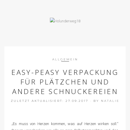
ALLGEMEIN
EASY-PEASY VERPACKUNG
FÜR PLÄTZCHEN UND
ANDERE SCHNUCKEREIEN
ZULETZT AKTUALISIERT: 27.09.2017
·
BY
NATALIE
„Es muss von Herzen kommen, was auf Herzen wirken soll.“