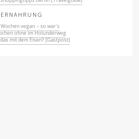
Shoppingtipps Berlin [Travelguide]
ERNÄHRUNG
 Wochen vegan – so war´s
ochen ohne im Holunderweg
 das mit dem Eisen? [Gastpost]