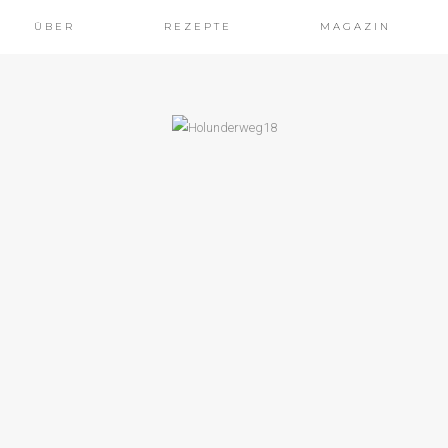
ÜBER
REZEPTE
MAGAZIN
OCHT & SELBSTGEMACHT
ERZHAFTER
GETARISCHER
TAUFSTRICH:
EZEPT FÜR
AMPIGNON-