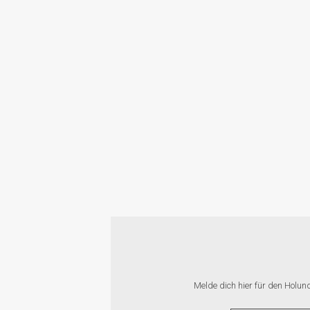
SO
M
ZUC
Melde dich hier für den Holun