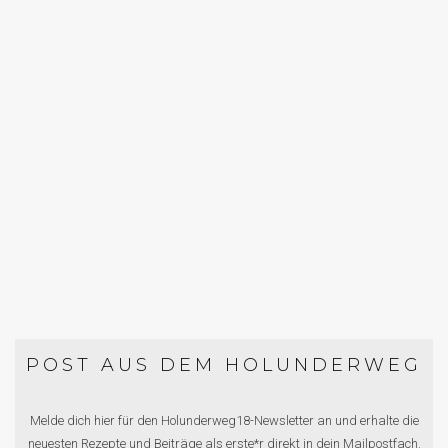
STULLENLIEBE: VEGANE
BROTAUFSTRICHE
SUPPE, SALAT & SNACKS
FÜR DIE LETZTEN WINTERTAGE:
ROTE-BETE-SUPPE
POST AUS DEM HOLUNDERWEG
Melde dich hier für den Holunderweg18-Newsletter an und erhalte die
neuesten Rezepte und Beiträge als erste*r direkt in dein Mailpostfach.