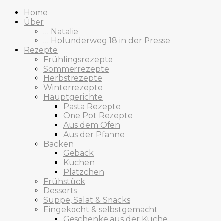
Home
Über
… Natalie
… Holunderweg 18 in der Presse
Rezepte
Frühlingsrezepte
Sommerrezepte
Herbstrezepte
Winterrezepte
Hauptgerichte
Pasta Rezepte
One Pot Rezepte
Aus dem Ofen
Aus der Pfanne
Backen
Gebäck
Kuchen
Plätzchen
Frühstück
Desserts
Suppe, Salat & Snacks
Eingekocht & selbstgemacht
Geschenke aus der Küche