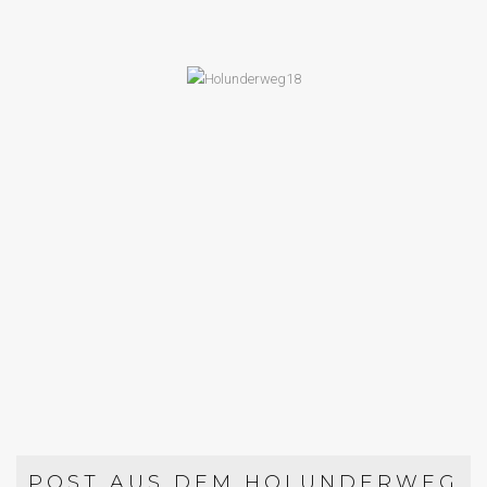
FRÜHLINGSREZEPTE
FLAMMKUCHEN MIT MAIRÜBEN UND
RUCOLA „DEUTSCHLAND – MEIN
GARTEN.“
POST AUS DEM HOLUNDERWEG