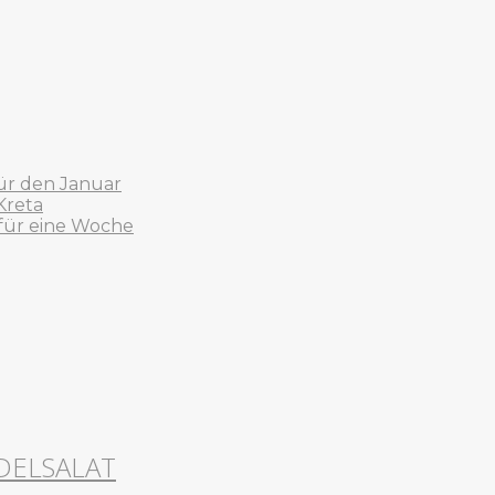
ür den Januar
Kreta
 für eine Woche
DELSALAT