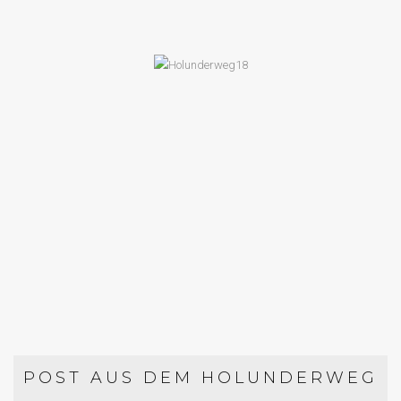
GESCHENKE AUS DER KÜCHE
SELBST GEMACHTE GESCHENKE AUS
DER KÜCHE
POST AUS DEM HOLUNDERWEG