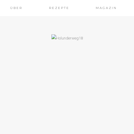
ÜBER
REZEPTE
MAGAZIN
HLINGSREZEPTE
NATSALAT MIT
TTELN NACH
TTOLENGHI