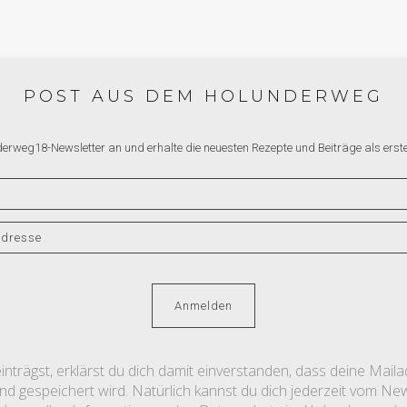
POST AUS DEM HOLUNDERWEG
derweg18-Newsletter an und erhalte die neuesten Rezepte und Beiträge als erste*
nträgst, erklärst du dich damit einverstanden, dass deine Mail
 gespeichert wird. Natürlich kannst du dich jederzeit vom News