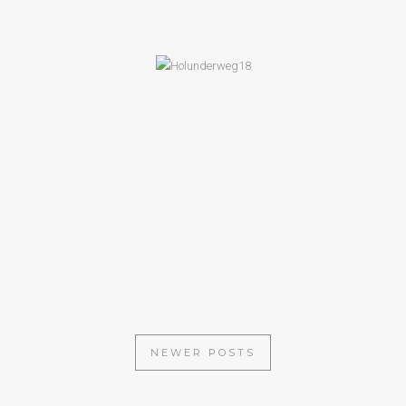
FRÜHLINGSREZEPTE
MAULTASCHEN GEFÜLLT MIT
SPITZKOHL
NEWER POSTS