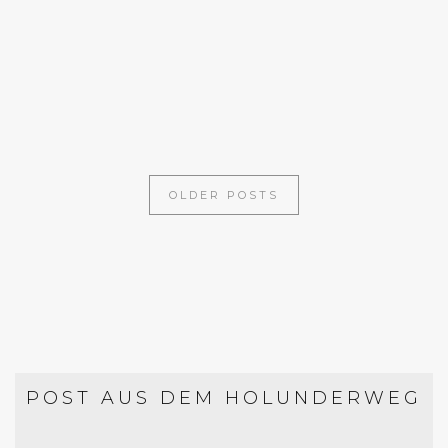
AUS DER PFANNE
RADICCHIO-PASTA MIT WALNÜSSEN
OLDER POSTS
POST AUS DEM HOLUNDERWEG